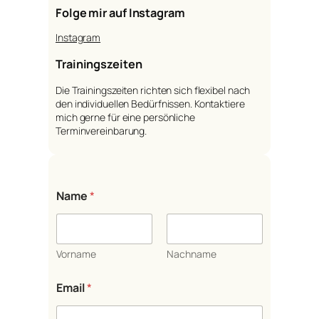
Folge mir auf Instagram
Instagram
Trainingszeiten
Die Trainingszeiten richten sich flexibel nach
den individuellen Bedürfnissen. Kontaktiere
mich gerne für eine persönliche
Terminvereinbarung.
*
Name
*
N
a
m
e
N
Vorname
Nachname
a
m
Email
*
e